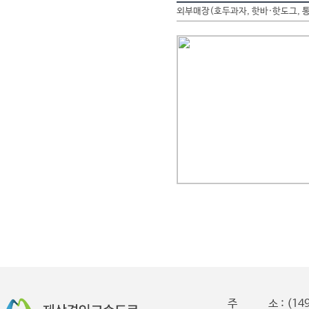
외부매장(호두과자, 핫바·핫도그, 
주 소 : (149