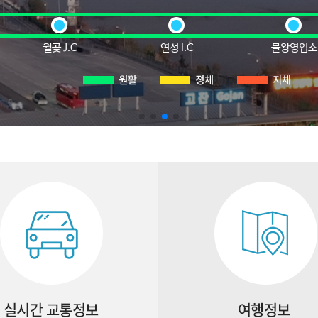
월곶 J.C
연성 I.C
물왕영업소