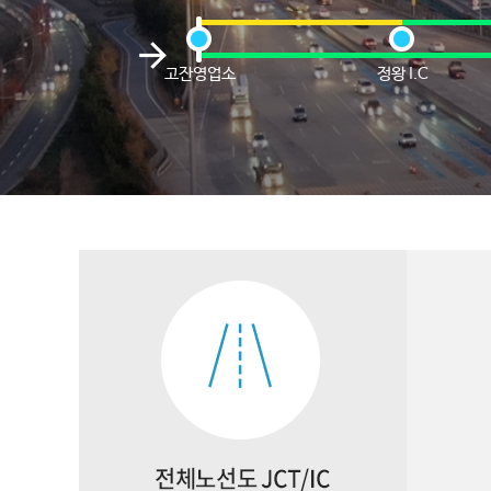
고잔영업소
정왕 I.C