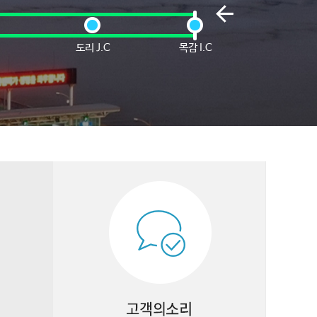
도리 J.C
목감 I.C