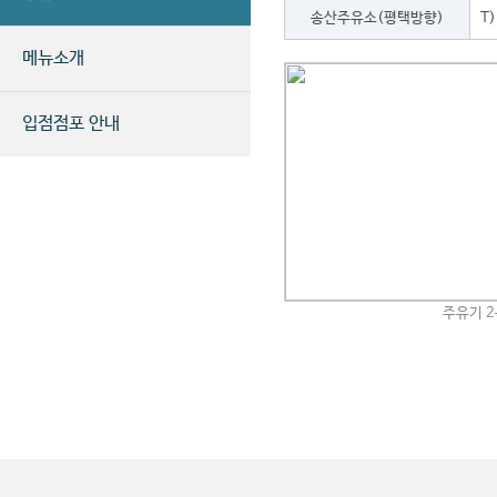
송산주유소(평택방향)
T)
메뉴소개
입점점포 안내
주유기 2